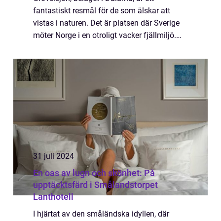
fantastiskt resmål för de som älskar att
vistas i naturen. Det är platsen där Sverige
möter Norge i en otroligt vacker fjällmiljö.
Med dess vidsträ...
31 juli 2024
En oas av lugn och skönhet: På
upptäcktsfärd i Smålandstorpet
Lanthotell
I hjärtat av den småländska idyllen, där