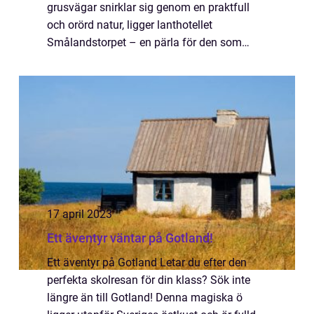
grusvägar snirklar sig genom en praktfull
och orörd natur, ligger lanthotellet
Smålandstorpet – en pärla för den som
söker ett avbrott från den h...
17 april 2023
Ett äventyr väntar på Gotland!
Ett äventyr på Gotland Letar du efter den
perfekta skolresan för din klass? Sök inte
längre än till Gotland! Denna magiska ö