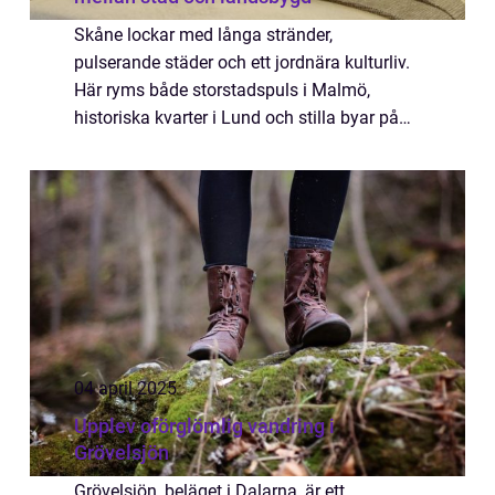
Skåne lockar med långa stränder,
pulserande städer och ett jordnära kulturliv.
Här ryms både storstadspuls i Malmö,
historiska kvarter i Lund och stilla byar på
Österlen. Utbudet av boende speglar...
04 april 2025
Upplev oförglömlig vandring i
Grövelsjön
Grövelsjön, beläget i Dalarna, är ett