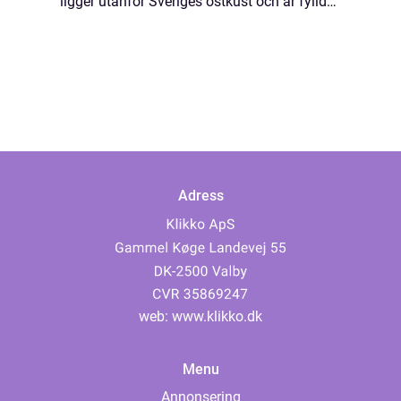
ligger utanför Sveriges östkust och är fylld
av naturlig skönhet, fas...
Adress
web:
www.klikko.dk
Menu
Annonsering