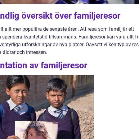
ndlig översikt över familjeresor
t allt mer populära de senaste åren. Att resa som familj är ett
 spendera kvalitetstid tillsammans. Familjeresor kan vara allt f
entyrliga utforskningar av nya platser. Oavsett vilken typ av re
la åldrar och intressen.
tation av familjeresor