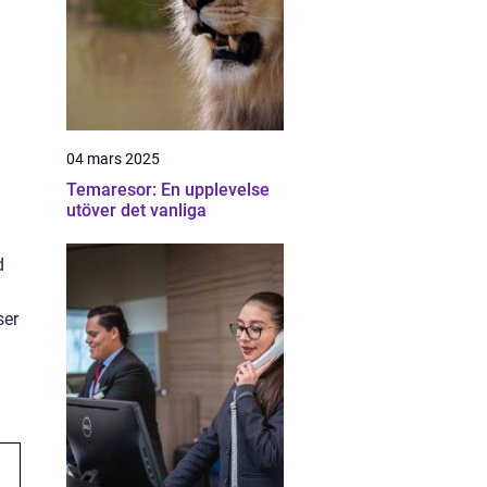
04 mars 2025
Temaresor: En upplevelse
utöver det vanliga
d
ser