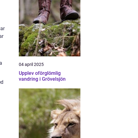
var
ar
la
04 april 2025
Upplev oförglömlig
vandring i Grövelsjön
ed