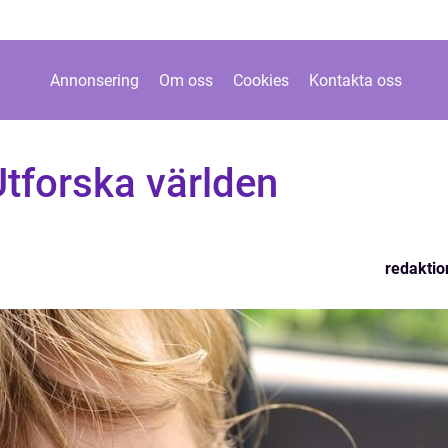
Annonsering
Om oss
Cookies
Kontakta oss
Utforska världen
redaktio