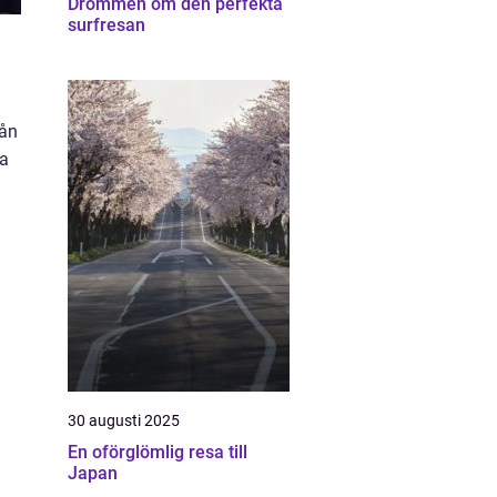
Drömmen om den perfekta
surfresan
rån
sa
30 augusti 2025
En oförglömlig resa till
Japan