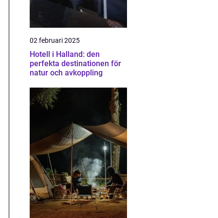
02 februari 2025
Hotell i Halland: den
perfekta destinationen för
natur och avkoppling