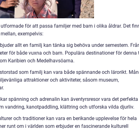
 utformade för att passa familjer med barn i olika åldrar. Det fin
 mellan, exempelvis:
erbjuder allt en familj kan tänka sig behöva under semestern. Frå
eter för både vuxna och barn. Populära destinationer för denna 
s som Karibien och Medelhavsöarna.
n storstad som familj kan vara både spännande och lärorikt. Må
iljevänliga attraktioner och aktiviteter, såsom museum,
r.
lskar spänning och adrenalin kan äventyrsresor vara det perfekta
om vandring, kanotpaddling, klättring och utforska vilda djurliv.
kulturer och traditioner kan vara en berikande upplevelse för hela
er runt om i världen som erbjuder en fascinerande kulturell