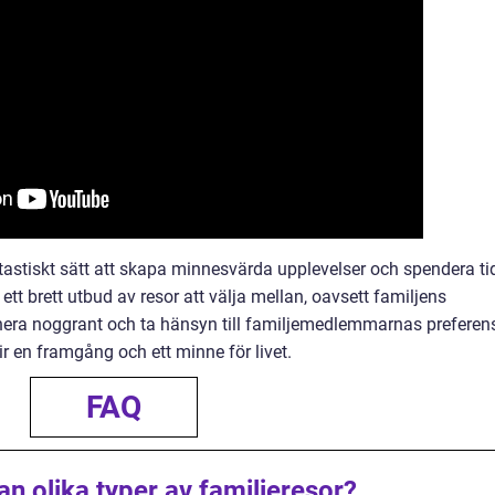
ntastiskt sätt att skapa minnesvärda upplevelser och spendera ti
tt brett utbud av resor att välja mellan, oavsett familjens
nera noggrant och ta hänsyn till familjemedlemmarnas preferen
r en framgång och ett minne för livet.
FAQ
an olika typer av familjeresor?