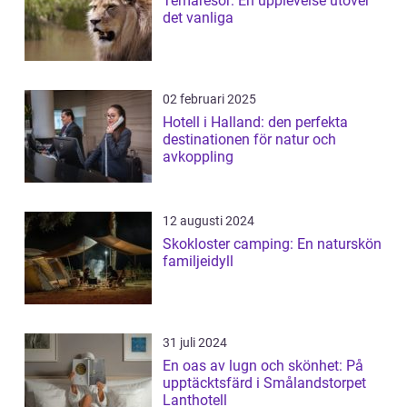
Temaresor: En upplevelse utöver
det vanliga
02 februari 2025
Hotell i Halland: den perfekta
destinationen för natur och
avkoppling
12 augusti 2024
Skokloster camping: En naturskön
familjeidyll
31 juli 2024
En oas av lugn och skönhet: På
upptäcktsfärd i Smålandstorpet
Lanthotell