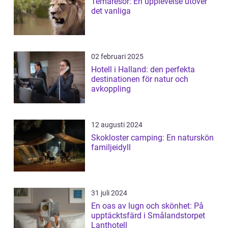
Temaresor: En upplevelse utöver
det vanliga
02 februari 2025
Hotell i Halland: den perfekta
destinationen för natur och
avkoppling
12 augusti 2024
Skokloster camping: En naturskön
familjeidyll
31 juli 2024
En oas av lugn och skönhet: På
upptäcktsfärd i Smålandstorpet
Lanthotell