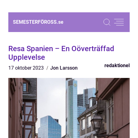
SEMESTERFÖROSS.
se
Resa Spanien – En Oöverträffad
Upplevelse
redaktionel
17 oktober 2023
Jon Larsson