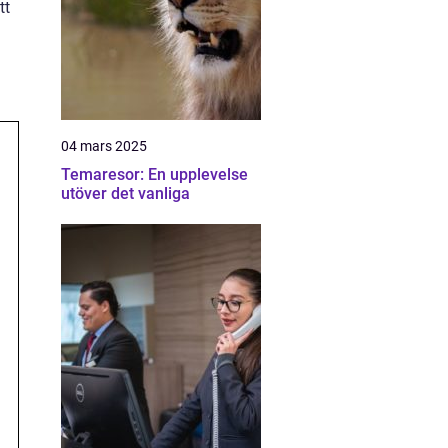
tt
04 mars 2025
Temaresor: En upplevelse
utöver det vanliga