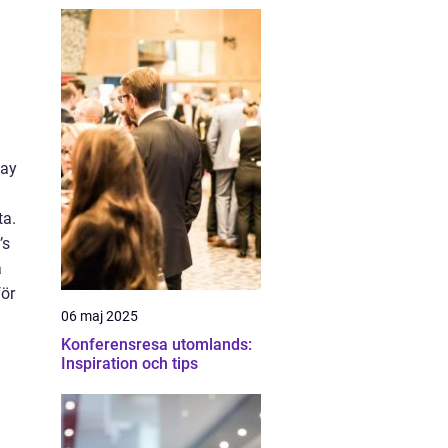
cay
ta.
’s
a
för
06 maj 2025
Konferensresa utomlands:
Inspiration och tips