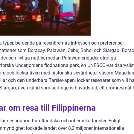
ka typer, beroende på resenärernas intressen och preferenser.
inationer som Boracay, Palawan, Cebu, Bohol och Siargao. Bora
nder och livliga nattliv, medan Palawan erbjuder otroliga
tforska Underjordens flodnationalpark, en UNESCO-världsarvslis
lare och lockar även med historiska sevärdheter såsom Magellan
llar och den underbara Tarsier-apen, lockar resenärer som vill h
r Siargao, även känd som surfingens huvudstad, ett drömresmål 
r om resa till Filippinerna
ulär destination för utländska och inhemska turister. Enligt
ismmyndighet lockade landet över 8,2 miljoner internationella