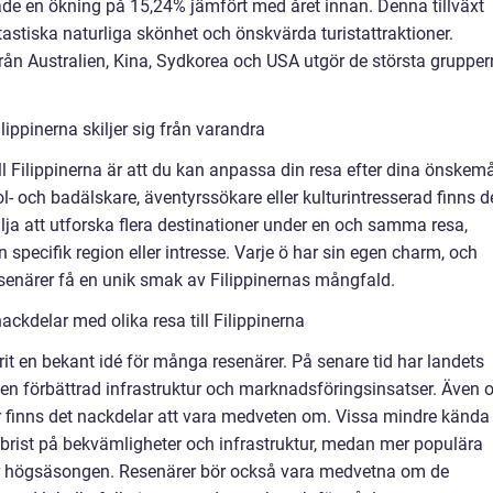
de en ökning på 15,24% jämfört med året innan. Denna tillväxt
antastiska naturliga skönhet och önskvärda turistattraktioner.
från Australien, Kina, Sydkorea och USA utgör de största gruppe
ilippinerna skiljer sig från varandra
ll Filippinerna är att du kan anpassa din resa efter dina önskem
l- och badälskare, äventyrssökare eller kulturintresserad finns d
älja att utforska flera destinationer under en och samma resa,
 specifik region eller intresse. Varje ö har sin egen charm, och
resenärer få en unik smak av Filippinernas mångfald.
ckdelar med olika resa till Filippinerna
varit en bekant idé för många resenärer. På senare tid har landets
e en förbättrad infrastruktur och marknadsföringsinsatser. Även
ngar finns det nackdelar att vara medveten om. Vissa mindre kända
v brist på bekvämligheter och infrastruktur, medan mer populära
er högsäsongen. Resenärer bör också vara medvetna om de