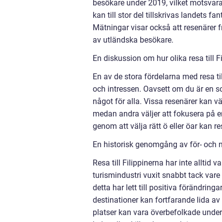
besökare under 2019, vilket motsvara
kan till stor del tillskrivas landets f
Mätningar visar också att resenärer 
av utländska besökare.
En diskussion om hur olika resa till F
En av de stora fördelarna med resa ti
och intressen. Oavsett om du är en so
något för alla. Vissa resenärer kan v
medan andra väljer att fokusera på en
genom att välja rätt ö eller öar kan 
En historisk genomgång av för- och na
Resa till Filippinerna har inte alltid 
turismindustri vuxit snabbt tack var
detta har lett till positiva förändri
destinationer kan fortfarande lida a
platser kan vara överbefolkade und