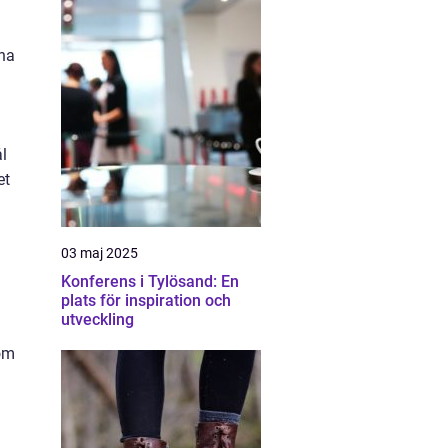
rna
ål
et
03 maj 2025
Konferens i Tylösand: En
plats för inspiration och
utveckling
 om