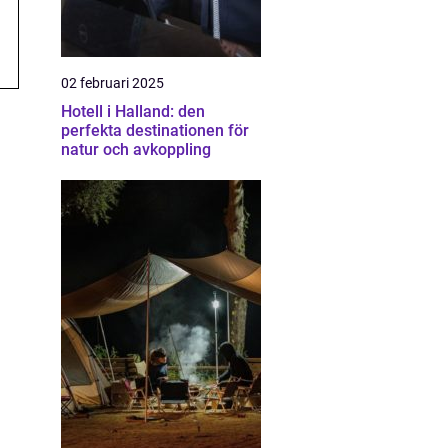
02 februari 2025
Hotell i Halland: den
perfekta destinationen för
natur och avkoppling