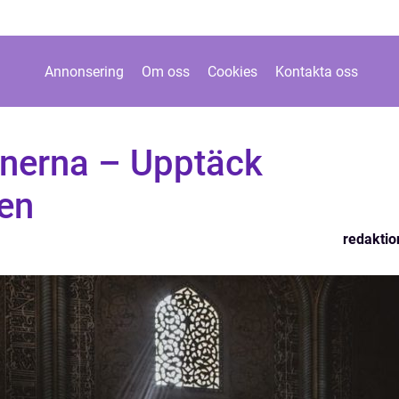
Annonsering
Om oss
Cookies
Kontakta oss
pinerna – Upptäck
ien
redaktio