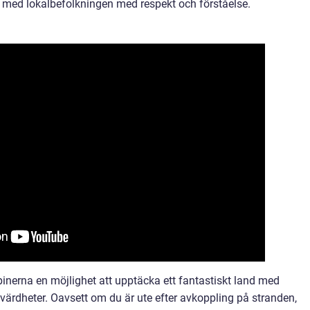
ra med lokalbefolkningen med respekt och förståelse.
pinerna en möjlighet att upptäcka ett fantastiskt land med
värdheter. Oavsett om du är ute efter avkoppling på stranden,