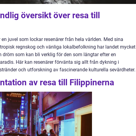
dlig översikt över resa till
är en juvel som lockar resenärer från hela världen. Med sina
n, tropisk regnskog och vänliga lokalbefolkning har landet mycket
 en dröm som kan bli verklig för den som längtar efter en
paradis. Här kan resenärer förvänta sig allt från dykning i
 stränder och utforskning av fascinerande kulturella sevärdheter.
ation av resa till Filippinerna