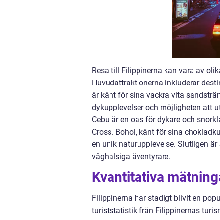
Resa till Filippinerna kan vara av oli
Huvudattraktionerna inkluderar dest
är känt för sina vackra vita sandsträ
dykupplevelser och möjligheten att u
Cebu är en oas för dykare och snork
Cross. Bohol, känt för sina chokladku
en unik naturupplevelse. Slutligen ä
våghalsiga äventyrare.
Kvantitativa mätninga
Filippinerna har stadigt blivit en pop
turiststatistik från Filippinernas tur