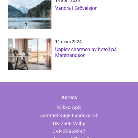
14 april 2024
Vandra i Grövelsjön
11 mars 2024
Upplev charmen av hotell på
Marstrandsön
Adress