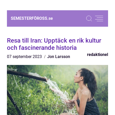
SEMESTERFÖROSS.
se
Resa till Iran: Upptäck en rik kultur
och fascinerande historia
redaktionel
07 september 2023
Jon Larsson