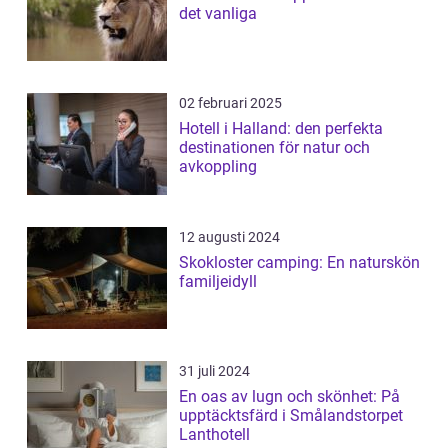
det vanliga
02 februari 2025
Hotell i Halland: den perfekta
destinationen för natur och
avkoppling
12 augusti 2024
Skokloster camping: En naturskön
familjeidyll
31 juli 2024
En oas av lugn och skönhet: På
upptäcktsfärd i Smålandstorpet
Lanthotell