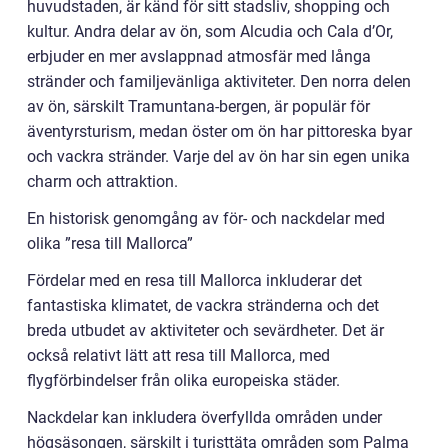
huvudstaden, är känd för sitt stadsliv, shopping och
kultur. Andra delar av ön, som Alcudia och Cala d’Or,
erbjuder en mer avslappnad atmosfär med långa
stränder och familjevänliga aktiviteter. Den norra delen
av ön, särskilt Tramuntana-bergen, är populär för
äventyrsturism, medan öster om ön har pittoreska byar
och vackra stränder. Varje del av ön har sin egen unika
charm och attraktion.
En historisk genomgång av för- och nackdelar med
olika ”resa till Mallorca”
Fördelar med en resa till Mallorca inkluderar det
fantastiska klimatet, de vackra stränderna och det
breda utbudet av aktiviteter och sevärdheter. Det är
också relativt lätt att resa till Mallorca, med
flygförbindelser från olika europeiska städer.
Nackdelar kan inkludera överfyllda områden under
högsäsongen, särskilt i turisttäta områden som Palma