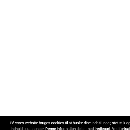
På vores website bruges cookies til at huske dine indstillinger, statistik o
indhold og annoncer. Denne information deles med tredjepart. Ved fortsa